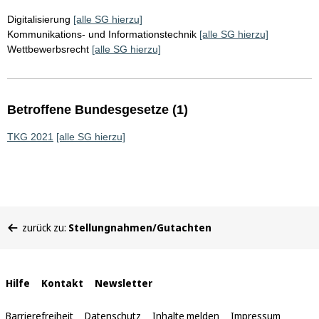
Digitalisierung
[alle SG hierzu]
Kommunikations- und Informationstechnik
[alle SG hierzu]
Wettbewerbsrecht
[alle SG hierzu]
Betroffene Bundesgesetze (1)
TKG 2021
[alle SG hierzu]
Sie
zurück zu:
Stellungnahmen/Gutachten
befinden
sich
hier:
Interne
Hilfe
Kontakt
Newsletter
Links
Barrierefreiheit
Datenschutz
Inhalte melden
Impressum