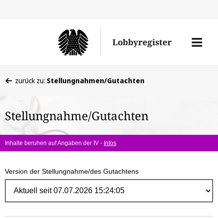
Direk
zum
Men
Lobbyregister
Inhal
öffne
Sie
zurück zu:
Stellungnahmen/Gutachten
befinden
sich
Stellungnahme/Gutachten
hier:
Inhalte beruhen auf Angaben der IV -
Infos
Version der Stellungnahme/des Gutachtens