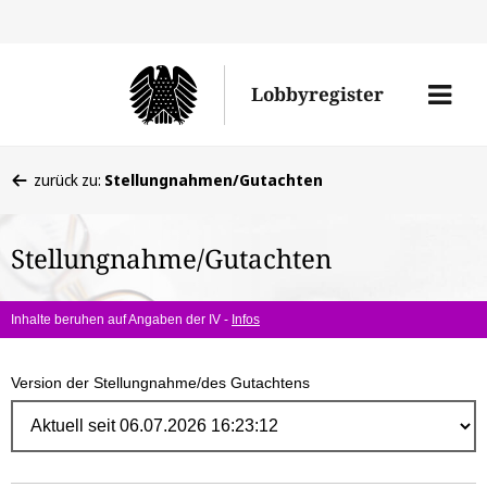
Direk
zum
Men
Lobbyregister
Inhal
öffne
Sie
zurück zu:
Stellungnahmen/Gutachten
befinden
sich
Stellungnahme/Gutachten
hier:
Inhalte beruhen auf Angaben der IV -
Infos
Version der Stellungnahme/des Gutachtens