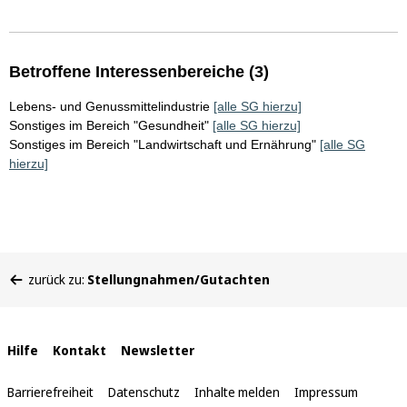
Betroffene Interessenbereiche (3)
Lebens- und Genussmittelindustrie
[alle SG hierzu]
Sonstiges im Bereich "Gesundheit"
[alle SG hierzu]
Sonstiges im Bereich "Landwirtschaft und Ernährung"
[alle SG
hierzu]
Sie
zurück zu:
Stellungnahmen/Gutachten
befinden
sich
hier:
Interne
Hilfe
Kontakt
Newsletter
Links
Barrierefreiheit
Datenschutz
Inhalte melden
Impressum