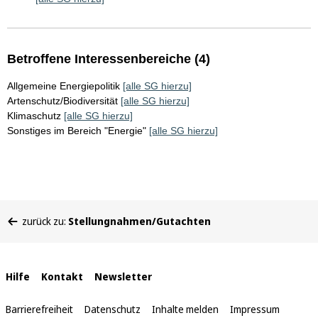
Betroffene Interessenbereiche (4)
Allgemeine Energiepolitik
[alle SG hierzu]
Artenschutz/Biodiversität
[alle SG hierzu]
Klimaschutz
[alle SG hierzu]
Sonstiges im Bereich "Energie"
[alle SG hierzu]
Sie
zurück zu:
Stellungnahmen/Gutachten
befinden
sich
hier:
Interne
Hilfe
Kontakt
Newsletter
Links
Barrierefreiheit
Datenschutz
Inhalte melden
Impressum