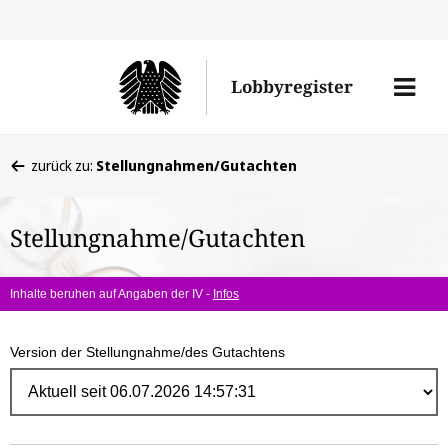
Direk
zum
Men
Lobbyregister
Inhal
öffne
Sie
zurück zu:
Stellungnahmen/Gutachten
befinden
sich
Stellungnahme/Gutachten
hier:
Inhalte beruhen auf Angaben der IV -
Infos
Version der Stellungnahme/des Gutachtens