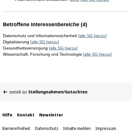
Betroffene Interessenbereiche (4)
Datenschutz und Informationssicherheit
[alle SG hierzu]
Digitalisierung
[alle SG hierzu]
Gesundheitsversorgung
[alle SG hierzu]
Wissenschaft, Forschung und Technologie
[alle SG hierzu]
Sie
zurück zu:
Stellungnahmen/Gutachten
befinden
sich
hier:
Interne
Hilfe
Kontakt
Newsletter
Links
Barrierefreiheit
Datenschutz
Inhalte melden
Impressum