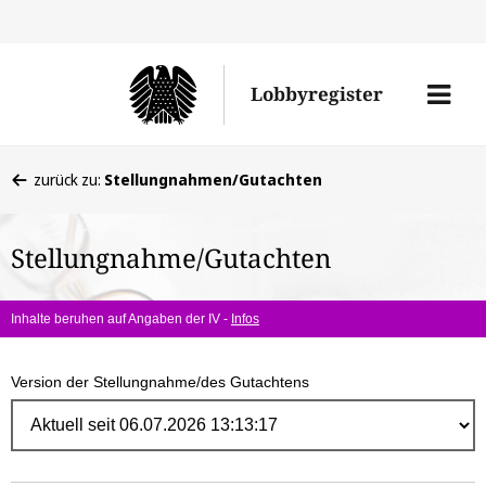
Direk
zum
Men
Lobbyregister
Inhal
öffne
Sie
zurück zu:
Stellungnahmen/Gutachten
befinden
sich
Stellungnahme/Gutachten
hier:
Inhalte beruhen auf Angaben der IV -
Infos
Version der Stellungnahme/des Gutachtens