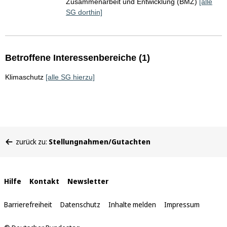
Zusammenarbeit und Entwicklung (BMZ)
[alle
SG dorthin]
Betroffene Interessenbereiche (1)
Klimaschutz
[alle SG hierzu]
Sie
zurück zu:
Stellungnahmen/Gutachten
befinden
sich
hier:
Interne
Hilfe
Kontakt
Newsletter
Links
Barrierefreiheit
Datenschutz
Inhalte melden
Impressum