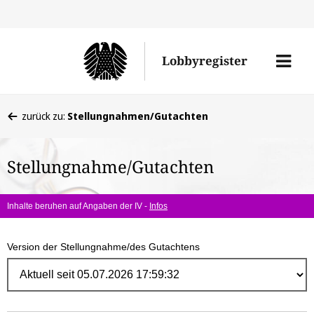
Direk
zum
Men
Lobbyregister
Inhal
öffne
Sie
zurück zu:
Stellungnahmen/Gutachten
befinden
sich
Stellungnahme/Gutachten
hier:
Inhalte beruhen auf Angaben der IV -
Infos
Version der Stellungnahme/des Gutachtens