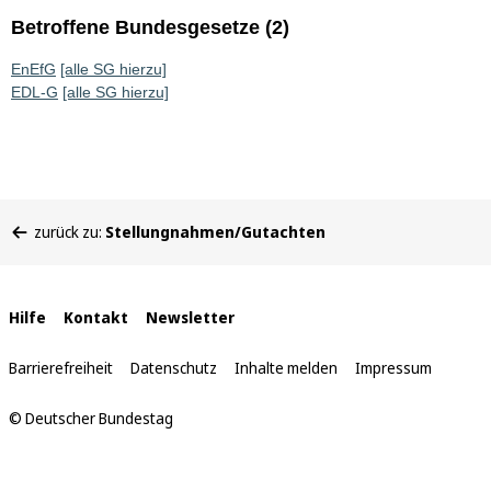
Betroffene Bundesgesetze (2)
EnEfG
[alle SG hierzu]
EDL-G
[alle SG hierzu]
Sie
zurück zu:
Stellungnahmen/Gutachten
befinden
sich
hier:
Interne
Hilfe
Kontakt
Newsletter
Links
Barrierefreiheit
Datenschutz
Inhalte melden
Impressum
© Deutscher Bundestag