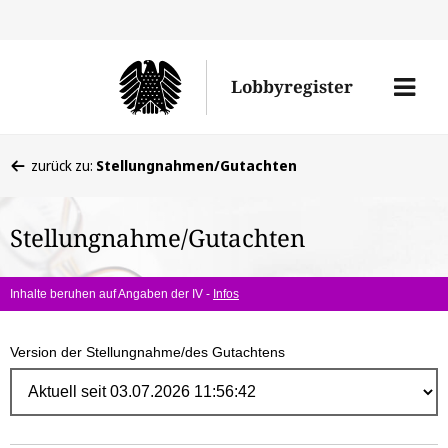
Direk
zum
Men
Lobbyregister
Inhal
öffne
Sie
zurück zu:
Stellungnahmen/Gutachten
befinden
sich
Stellungnahme/Gutachten
hier:
Inhalte beruhen auf Angaben der IV -
Infos
Version der Stellungnahme/des Gutachtens