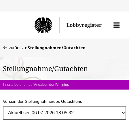
Direk
zum
Men
Lobbyregister
Inhal
öffne
Sie
zurück zu:
Stellungnahmen/Gutachten
befinden
sich
Stellungnahme/Gutachten
hier:
Inhalte beruhen auf Angaben der IV -
Infos
Version der Stellungnahme/des Gutachtens