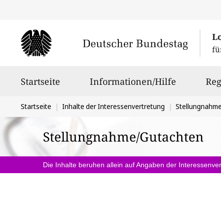
L
fü
Hauptnavigation
Startseite
Informationen/Hilfe
Reg
Sie
Startseite
Inhalte der Interessenvertretung
Stellungnahm
befinden
Stellungnahme/Gutachten
sich
hier:
Die Inhalte beruhen allein auf Angaben der Interessenver