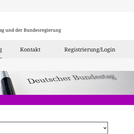
Direkt
zum
ag und der Bundesregierung
Inhalt
ausgewählt
g
Kontakt
Registrierung/Login