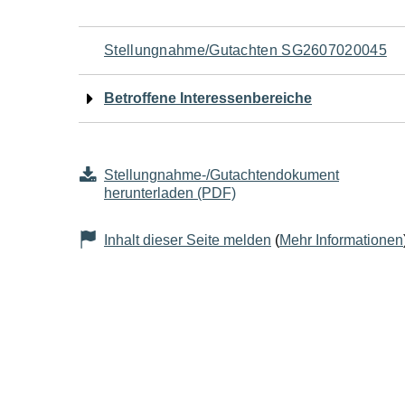
Navigation
Stellungnahme/Gutachten SG2607020045
für
Betroffene Interessenbereiche
den
Seiteninhalt
Stellungnahme-/Gutachtendokument
herunterladen (PDF)
Inhalt dieser Seite melden
(
Mehr Informationen