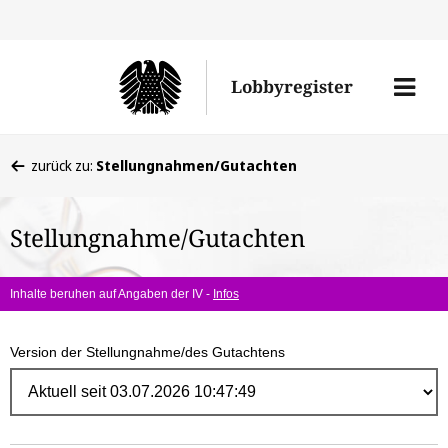
Direk
zum
Men
Lobbyregister
Inhal
öffne
Sie
zurück zu:
Stellungnahmen/Gutachten
befinden
sich
Stellungnahme/Gutachten
hier:
Inhalte beruhen auf Angaben der IV -
Infos
Version der Stellungnahme/des Gutachtens