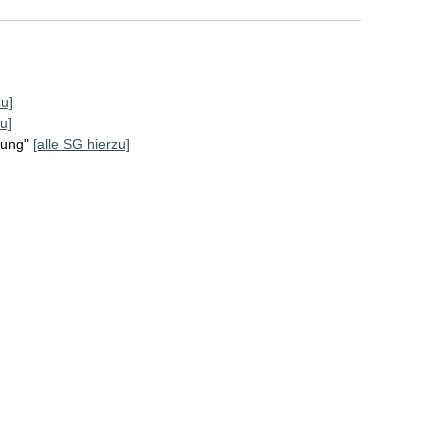
zu]
u]
rung"
[alle SG hierzu]