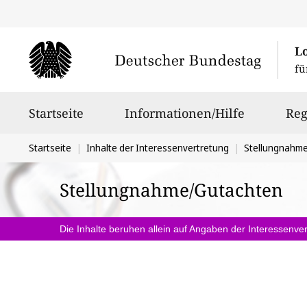
L
fü
Hauptnavigation
Startseite
Informationen/Hilfe
Reg
Sie
Startseite
Inhalte der Interessenvertretung
Stellungnahm
befinden
Stellungnahme/Gutachten
sich
hier:
Die Inhalte beruhen allein auf Angaben der Interessenver