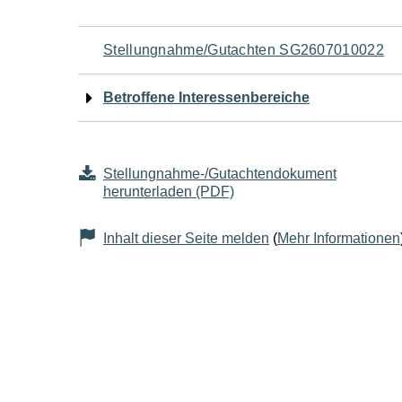
Navigation
Stellungnahme/Gutachten SG2607010022
für
Betroffene Interessenbereiche
den
Seiteninhalt
Stellungnahme-/Gutachtendokument
herunterladen (PDF)
Inhalt dieser Seite melden
(
Mehr Informationen