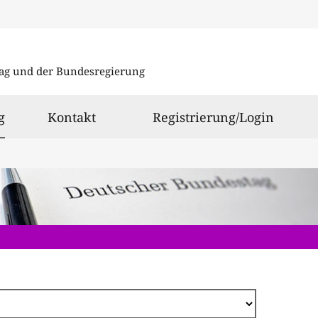
Direkt
zum
ag und der Bundesregierung
Inhalt
ausgewählt
g
Kontakt
Registrierung/Login