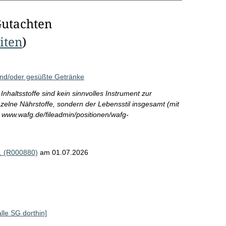
Gutachten
eiten
)
 und/oder gesüßte Getränke
nhaltsstoffe sind kein sinnvolles Instrument zur
elne Nährstoffe, sondern der Lebensstil insgesamt (mit
: www.wafg.de/fileadmin/positionen/wafg-
V. (R000880)
am 01.07.2026
alle SG dorthin]