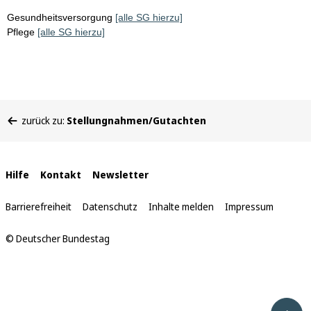
Gesundheitsversorgung
[alle SG hierzu]
Pflege
[alle SG hierzu]
Sie
zurück zu:
Stellungnahmen/Gutachten
befinden
sich
hier:
Interne
Hilfe
Kontakt
Newsletter
Links
Barrierefreiheit
Datenschutz
Inhalte melden
Impressum
© Deutscher Bundestag