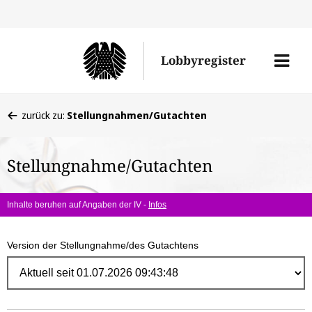
Direk
zum
Men
Lobbyregister
Inhal
öffne
Sie
zurück zu:
Stellungnahmen/Gutachten
befinden
sich
Stellungnahme/Gutachten
hier:
Inhalte beruhen auf Angaben der IV -
Infos
Version der Stellungnahme/des Gutachtens