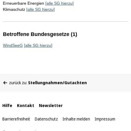
Erneuerbare Energien
[alle SG hierzu]
Klimaschutz
[alle SG hierzu]
Betroffene Bundesgesetze (1)
WindSeeG
[alle SG hierzu]
Sie
zurück zu:
Stellungnahmen/Gutachten
befinden
sich
hier:
Interne
Hilfe
Kontakt
Newsletter
Links
Barrierefreiheit
Datenschutz
Inhalte melden
Impressum