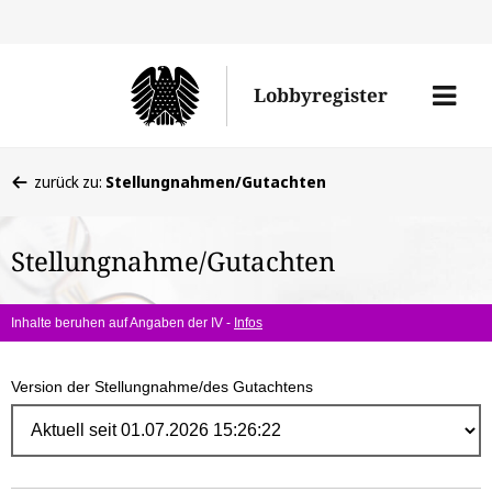
Direk
zum
Men
Lobbyregister
Inhal
öffne
Sie
zurück zu:
Stellungnahmen/Gutachten
befinden
sich
Stellungnahme/Gutachten
hier:
Inhalte beruhen auf Angaben der IV -
Infos
Version der Stellungnahme/des Gutachtens