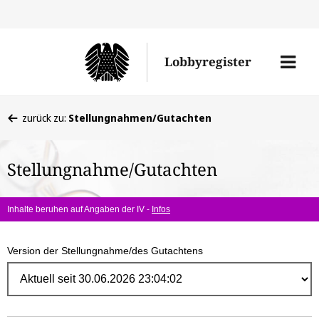
Direk
zum
Men
Lobbyregister
Inhal
öffne
Sie
zurück zu:
Stellungnahmen/Gutachten
befinden
sich
Stellungnahme/Gutachten
hier:
Inhalte beruhen auf Angaben der IV -
Infos
Version der Stellungnahme/des Gutachtens