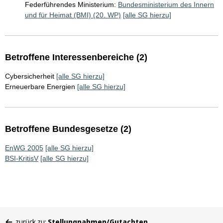
Federführendes Ministerium:
Bundesministerium des Innern
und für Heimat (BMI) (20. WP)
[alle SG hierzu]
Betroffene Interessenbereiche (2)
Cybersicherheit
[alle SG hierzu]
Erneuerbare Energien
[alle SG hierzu]
Betroffene Bundesgesetze (2)
EnWG 2005
[alle SG hierzu]
BSI-KritisV
[alle SG hierzu]
Sie
zurück zu:
Stellungnahmen/Gutachten