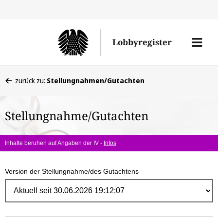
Direk
zum
Men
Lobbyregister
Inhal
öffne
Sie
zurück zu:
Stellungnahmen/Gutachten
befinden
sich
Stellungnahme/Gutachten
hier:
Inhalte beruhen auf Angaben der IV -
Infos
Version der Stellungnahme/des Gutachtens