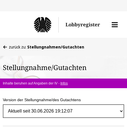
Direk
zum
Men
Lobbyregister
Inhal
öffne
Sie
zurück zu:
Stellungnahmen/Gutachten
befinden
sich
Stellungnahme/Gutachten
hier:
Inhalte beruhen auf Angaben der IV -
Infos
Version der Stellungnahme/des Gutachtens