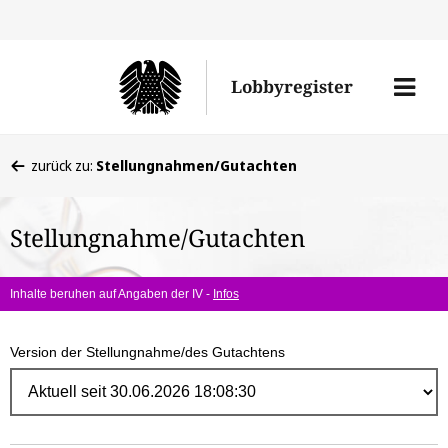
Direk
zum
Men
Lobbyregister
Inhal
öffne
Sie
zurück zu:
Stellungnahmen/Gutachten
befinden
sich
Stellungnahme/Gutachten
hier:
Inhalte beruhen auf Angaben der IV -
Infos
Version der Stellungnahme/des Gutachtens