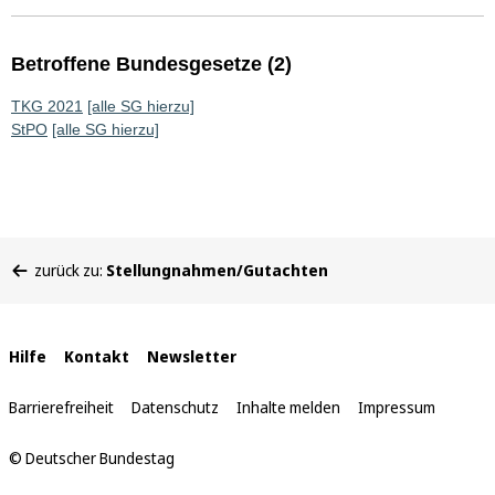
Betroffene Bundesgesetze (2)
TKG 2021
[alle SG hierzu]
StPO
[alle SG hierzu]
Sie
zurück zu:
Stellungnahmen/Gutachten
befinden
sich
hier:
Interne
Hilfe
Kontakt
Newsletter
Links
Barrierefreiheit
Datenschutz
Inhalte melden
Impressum
© Deutscher Bundestag