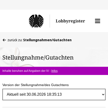
Direk
zum
Men
Lobbyregister
Inhal
öffne
Sie
zurück zu:
Stellungnahmen/Gutachten
befinden
sich
Stellungnahme/Gutachten
hier:
Inhalte beruhen auf Angaben der IV -
Infos
Version der Stellungnahme/des Gutachtens