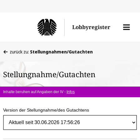
Direk
zum
Men
Lobbyregister
Inhal
öffne
Sie
zurück zu:
Stellungnahmen/Gutachten
befinden
sich
Stellungnahme/Gutachten
hier:
Inhalte beruhen auf Angaben der IV -
Infos
Version der Stellungnahme/des Gutachtens