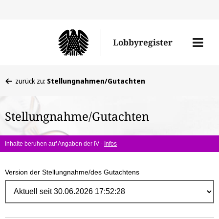
Direk
zum
Men
Lobbyregister
Inhal
öffne
Sie
zurück zu:
Stellungnahmen/Gutachten
befinden
sich
Stellungnahme/Gutachten
hier:
Inhalte beruhen auf Angaben der IV -
Infos
Version der Stellungnahme/des Gutachtens