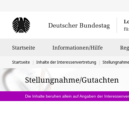
L
fü
Hauptnavigation
Startseite
Informationen/Hilfe
Reg
Sie
Startseite
Inhalte der Interessenvertretung
Stellungnahm
befinden
Stellungnahme/Gutachten
sich
hier:
Die Inhalte beruhen allein auf Angaben der Interessenver