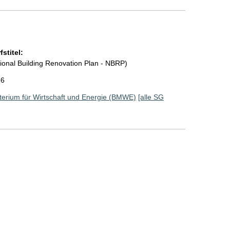
stitel:
onal Building Renovation Plan - NBRP)
26
erium für Wirtschaft und Energie (BMWE)
[alle SG