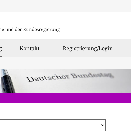
Direkt
zum
ag und der Bundesregierung
Inhalt
ausgewählt
g
Kontakt
Registrierung/Login