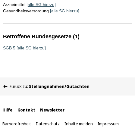
Arzneimittel
[alle SG hierzu]
Gesundheitsversorgung
[alle SG hierzu]
Betroffene Bundesgesetze (1)
SGB 5
[alle SG hierzu]
Sie
zurück zu:
Stellungnahmen/Gutachten
befinden
sich
hier:
Interne
Hilfe
Kontakt
Newsletter
Links
Barrierefreiheit
Datenschutz
Inhalte melden
Impressum