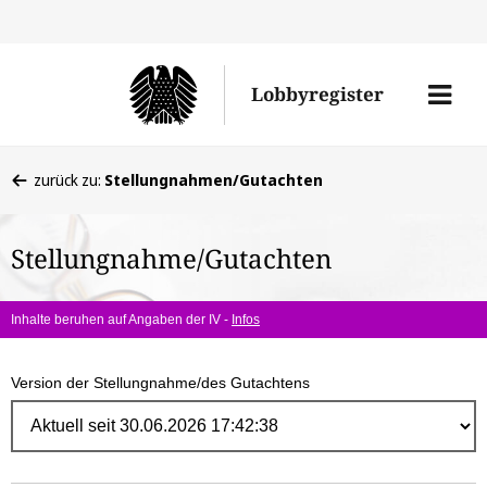
Direk
zum
Men
Lobbyregister
Inhal
öffne
Sie
zurück zu:
Stellungnahmen/Gutachten
befinden
sich
Stellungnahme/Gutachten
hier:
Inhalte beruhen auf Angaben der IV -
Infos
Version der Stellungnahme/des Gutachtens