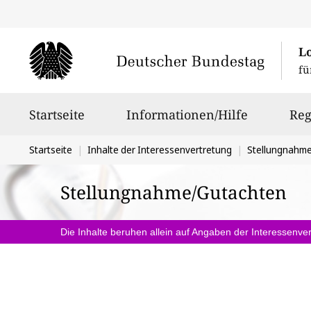
L
fü
Hauptnavigation
Startseite
Informationen/Hilfe
Reg
Sie
Startseite
Inhalte der Interessenvertretung
Stellungnahm
befinden
Stellungnahme/Gutachten
sich
hier:
Die Inhalte beruhen allein auf Angaben der Interessenver