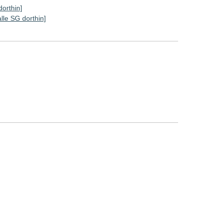
dorthin]
alle SG dorthin]