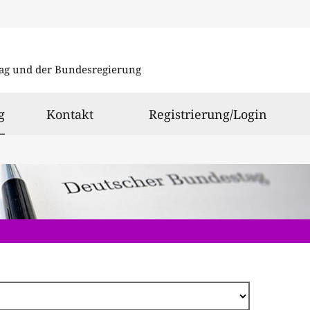
Direkt
zum
ag und der Bundesregierung
Inhalt
ausgewählt
g
Kontakt
Registrierung/Login