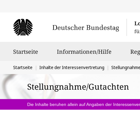
L
fü
Hauptnavigation
Startseite
Informationen/Hilfe
Reg
Sie
Startseite
Inhalte der Interessenvertretung
Stellungnahm
befinden
Stellungnahme/Gutachten
sich
hier:
Die Inhalte beruhen allein auf Angaben der Interessenver