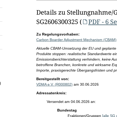
Details zu Stellungnahme/
SG2606300325 (
PDF - 6 S
Zu Regelungsvorhaben:
Carbon Boarder Adjustment Mechanism (CBAM)
Aktuelle CBAM-Umsetzung der EU und geplante 
Produkte stoppen: realistische Standardwerte ei
Emissionsberichterstattung verhindern, keine Au
betroffene Branchen, konkrete und wirksame Ex
Importe, praxisgerechte Übergangsfristen und p
Bereitgestellt von:
)
VDMA e.V. (R000802)
am 30.06.2026
Adressatenkreis:
Versendet am 04.06.2026 an:
Bundestag
Fraktionen/Gruppen
[alle SG 