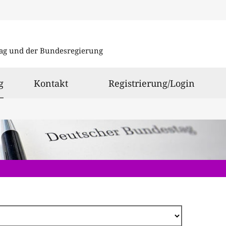
Direkt
zum
ag und der Bundesregierung
Inhalt
ausgewählt
g
Kontakt
Registrierung/Login