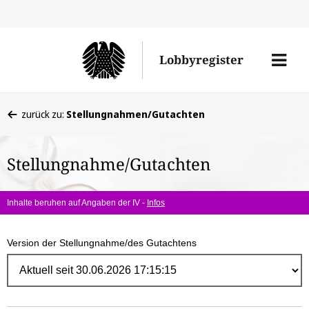
Direk
zum
Men
Lobbyregister
Inhal
öffne
Sie
zurück zu:
Stellungnahmen/Gutachten
befinden
sich
Stellungnahme/Gutachten
hier:
Inhalte beruhen auf Angaben der IV -
Infos
Version der Stellungnahme/des Gutachtens