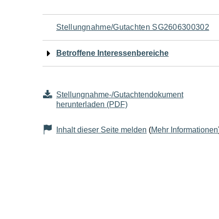
Navigation
Stellungnahme/Gutachten SG2606300302
für
Betroffene Interessenbereiche
den
Seiteninhalt
Stellungnahme-/Gutachtendokument
herunterladen (PDF)
Inhalt dieser Seite melden
(
Mehr Informationen