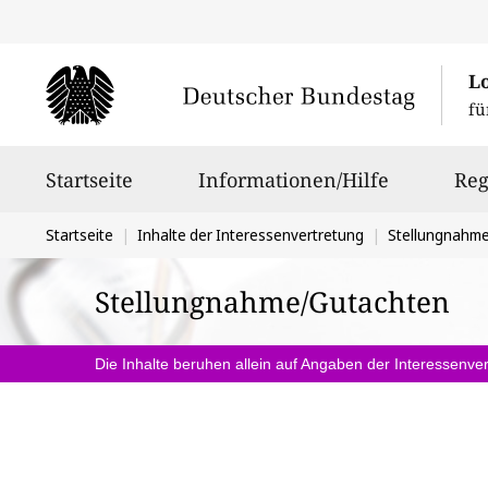
L
fü
Hauptnavigation
Startseite
Informationen/Hilfe
Reg
Sie
Startseite
Inhalte der Interessenvertretung
Stellungnahm
befinden
Stellungnahme/Gutachten
sich
hier:
Die Inhalte beruhen allein auf Angaben der Interessenver