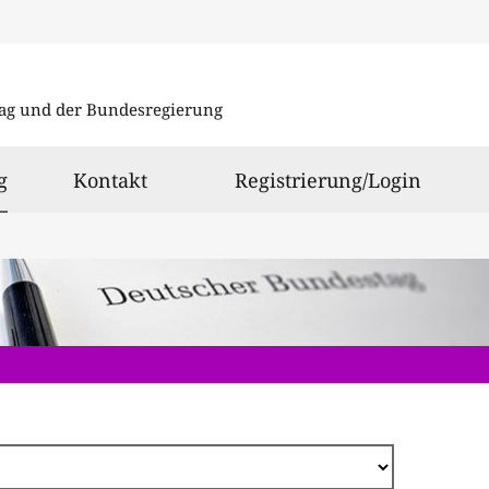
Direkt
zum
ag und der Bundesregierung
Inhalt
ausgewählt
g
Kontakt
Registrierung/Login