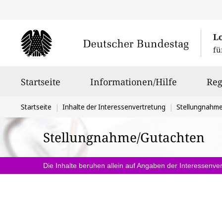
L
fü
Hauptnavigation
Startseite
Informationen/Hilfe
Reg
Sie
Startseite
Inhalte der Interessenvertretung
Stellungnahm
befinden
Stellungnahme/Gutachten
sich
hier:
Die Inhalte beruhen allein auf Angaben der Interessenver