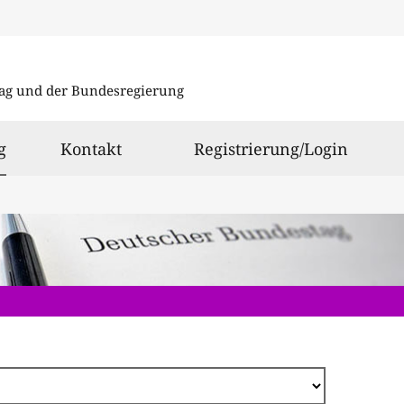
Direkt
zum
ag und der Bundesregierung
Inhalt
ausgewählt
g
Kontakt
Registrierung/Login