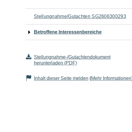
Navigation
Stellungnahme/Gutachten SG2606300293
für
Betroffene Interessenbereiche
den
Seiteninhalt
Stellungnahme-/Gutachtendokument
herunterladen (PDF)
Inhalt dieser Seite melden
(
Mehr Informationen