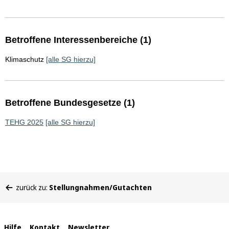
Betroffene Interessenbereiche (1)
Klimaschutz
[alle SG hierzu]
Betroffene Bundesgesetze (1)
TEHG 2025
[alle SG hierzu]
Sie
zurück zu:
Stellungnahmen/Gutachten
befinden
sich
hier:
Hilfe
Kontakt
Newsletter