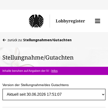
Direk
zum
Men
Lobbyregister
Inhal
öffne
Sie
zurück zu:
Stellungnahmen/Gutachten
befinden
sich
Stellungnahme/Gutachten
hier:
Inhalte beruhen auf Angaben der IV -
Infos
Version der Stellungnahme/des Gutachtens