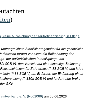
Gutachten
eiten
)
n, keine Aufweichung der Tarifrefinanzierung in Pflege
umfangreichste Stabilisierungspaket für die gesetzliche
ritätische fordert vor allem die Beibehaltung der
ege, der außerklinischen Intensivpflege, der
2l SGB V), den Verzicht auf eine einseitige Belastung
 Festzuschüssen für Zahnersatz (§ 55 SGB V) und lehnt
itteln (§ 36 SGB V) ab. Er fordert die Einführung eines
telherstellung (§ 130a SGB V) und fordert eine breite
 der GKV.
esamtverband e. V. (R002086)
am 30.06.2026