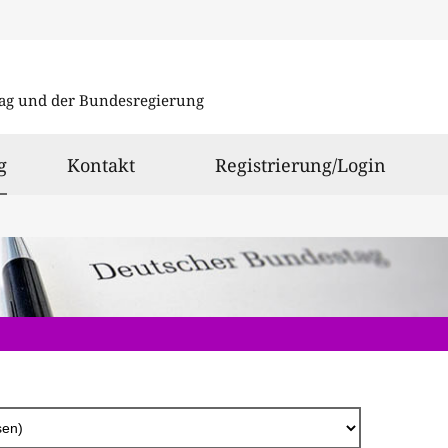
Direkt
zum
ag und der Bundesregierung
Inhalt
ausgewählt
g
Kontakt
Registrierung/Login