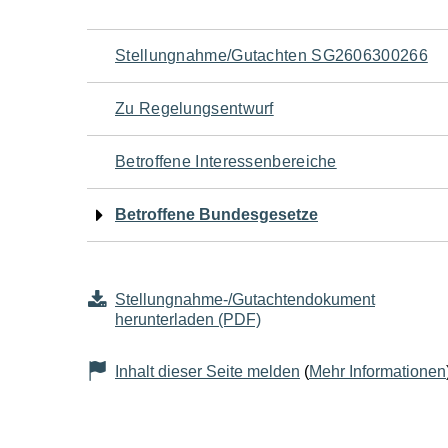
Navigation
Stellungnahme/Gutachten SG2606300266
für
Zu Regelungsentwurf
den
Betroffene Interessenbereiche
Seiteninhalt
Betroffene Bundesgesetze
Stellungnahme-/Gutachtendokument
herunterladen (PDF)
Inhalt dieser Seite melden
(
Mehr Informationen