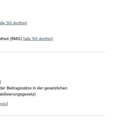
alle SG dorthin]
ndheit (BMG)
[alle SG dorthin]
]
der Beitragssätze in der gesetzlichen
bilisierungsgesetz)
erzu]