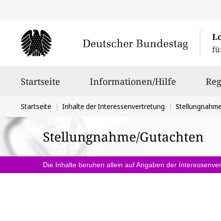
L
fü
Hauptnavigation
Startseite
Informationen/Hilfe
Reg
Sie
Startseite
Inhalte der Interessenvertretung
Stellungnahm
befinden
Stellungnahme/Gutachten
sich
hier:
Die Inhalte beruhen allein auf Angaben der Interessenver