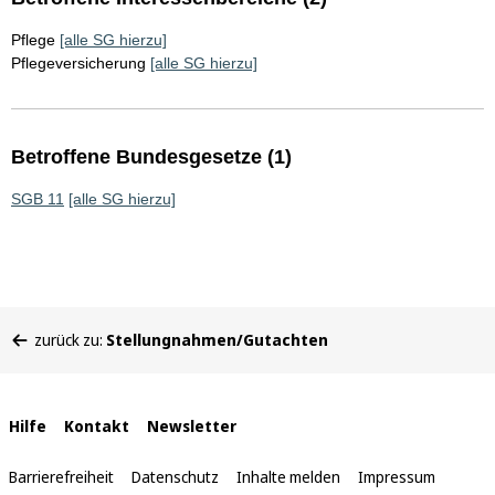
Pflege
[alle SG hierzu]
Pflegeversicherung
[alle SG hierzu]
Betroffene Bundesgesetze (1)
SGB 11
[alle SG hierzu]
Sie
zurück zu:
Stellungnahmen/Gutachten
befinden
sich
hier:
Interne
Hilfe
Kontakt
Newsletter
Links
Barrierefreiheit
Datenschutz
Inhalte melden
Impressum