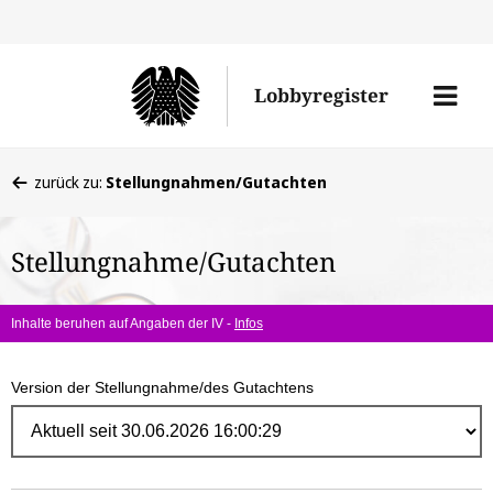
Direk
zum
Men
Lobbyregister
Inhal
öffne
Sie
zurück zu:
Stellungnahmen/Gutachten
befinden
sich
Stellungnahme/Gutachten
hier:
Inhalte beruhen auf Angaben der IV -
Infos
Version der Stellungnahme/des Gutachtens