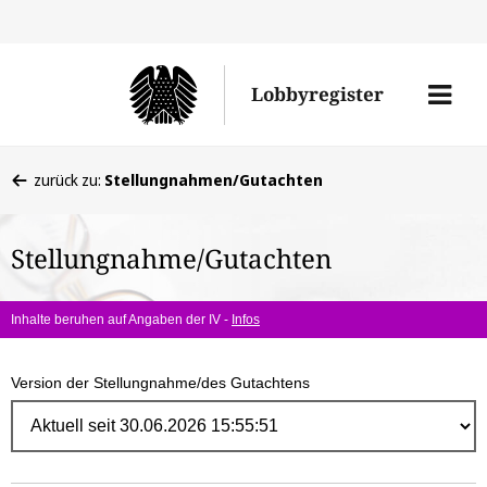
Direk
zum
Men
Lobbyregister
Inhal
öffne
Sie
zurück zu:
Stellungnahmen/Gutachten
befinden
sich
Stellungnahme/Gutachten
hier:
Inhalte beruhen auf Angaben der IV -
Infos
Version der Stellungnahme/des Gutachtens