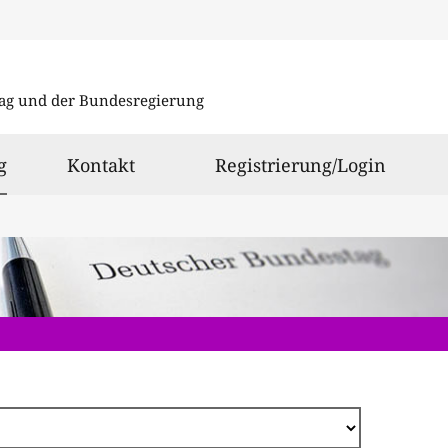
Direkt
zum
ag und der Bundesregierung
Inhalt
ausgewählt
g
Kontakt
Registrierung/Login