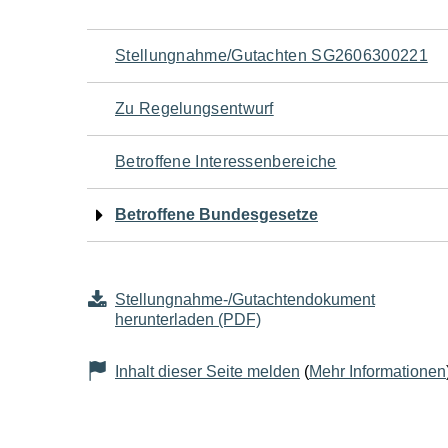
Navigation
Stellungnahme/Gutachten SG2606300221
für
Zu Regelungsentwurf
den
Betroffene Interessenbereiche
Seiteninhalt
Betroffene Bundesgesetze
Stellungnahme-/Gutachtendokument
herunterladen (PDF)
Inhalt dieser Seite melden
(
Mehr Informationen