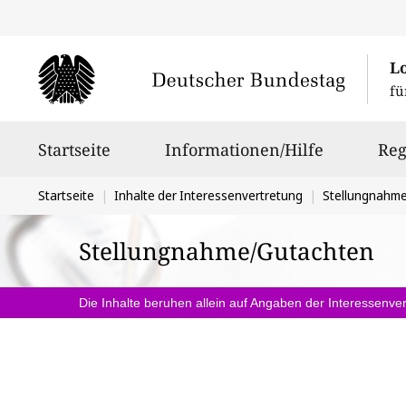
L
fü
Hauptnavigation
Startseite
Informationen/Hilfe
Reg
Sie
Startseite
Inhalte der Interessenvertretung
Stellungnahm
befinden
Stellungnahme/Gutachten
sich
hier:
Die Inhalte beruhen allein auf Angaben der Interessenver