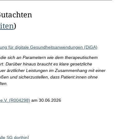
Gutachten
eiten
)
ütung für digitale Gesundheitsanwendungen (DiGA)
g, die sich an Parametern wie dem therapeutischem
ert. Darüber hinaus braucht es klare gesetzliche
uer ärztlicher Leistungen im Zusammenhang mit einer
en und sicherzustellen, dass Patient:innen ohne
ten.
 e.V. (R004298)
am 30.06.2026
alle SG dorthin]