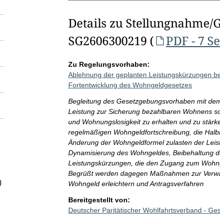
Details zu Stellungnahme/
SG2606300219 (
PDF - 7 S
Zu Regelungsvorhaben:
Ablehnung der geplanten Leistungskürzungen b
Fortentwicklung des Wohngeldgesetzes
Begleitung des Gesetzgebungsvorhaben mit dem Z
Leistung zur Sicherung bezahlbaren Wohnens s
und Wohnungslosigkeit zu erhalten und zu stärk
regelmäßigen Wohngeldfortschreibung, die Halb
Änderung der Wohngeldformel zulasten der Leist
Dynamisierung des Wohngeldes, Beibehaltung d
Leistungskürzungen, die den Zugang zum Wohng
Begrüßt werden dagegen Maßnahmen zur Verwal
)
Wohngeld erleichtern und Antragsverfahren
Bereitgestellt von:
Deutscher Paritätischer Wohlfahrtsverband - G