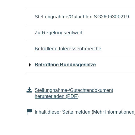
Navigation
Stellungnahme/Gutachten SG2606300219
für
Zu Regelungsentwurf
den
Betroffene Interessenbereiche
Seiteninhalt
Betroffene Bundesgesetze
Stellungnahme-/Gutachtendokument
herunterladen (PDF)
Inhalt dieser Seite melden
(
Mehr Informationen