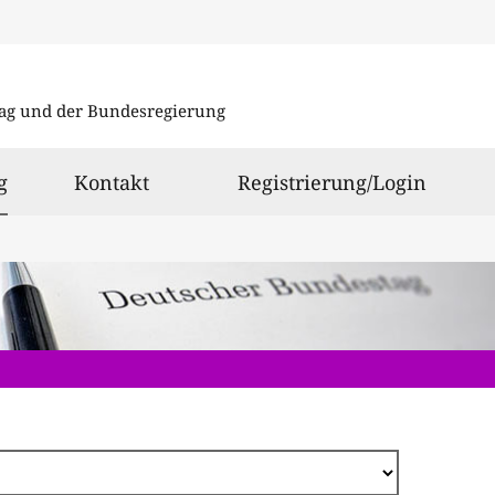
Direkt
zum
ag und der Bundesregierung
Inhalt
ausgewählt
g
Kontakt
Registrierung/Login