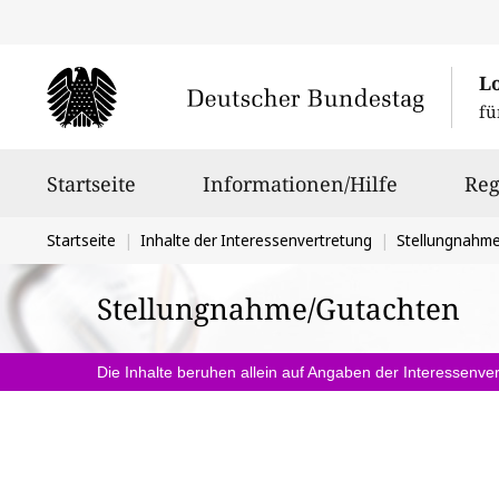
L
fü
Hauptnavigation
Startseite
Informationen/Hilfe
Reg
Sie
Startseite
Inhalte der Interessenvertretung
Stellungnahm
befinden
Stellungnahme/Gutachten
sich
hier:
Die Inhalte beruhen allein auf Angaben der Interessenver