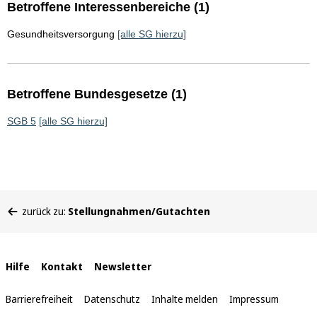
Betroffene Interessenbereiche (1)
Gesundheitsversorgung
[alle SG hierzu]
Betroffene Bundesgesetze (1)
SGB 5
[alle SG hierzu]
Sie
zurück zu:
Stellungnahmen/Gutachten
befinden
sich
hier:
Interne
Hilfe
Kontakt
Newsletter
Links
Barrierefreiheit
Datenschutz
Inhalte melden
Impressum