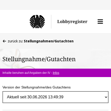
Direk
zum
Men
Lobbyregister
Inhal
öffne
Sie
zurück zu:
Stellungnahmen/Gutachten
befinden
sich
Stellungnahme/Gutachten
hier:
Inhalte beruhen auf Angaben der IV -
Infos
Version der Stellungnahme/des Gutachtens