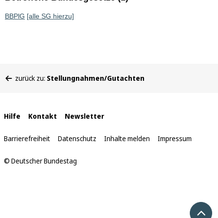
BBPlG
[alle SG hierzu]
Sie
zurück zu:
Stellungnahmen/Gutachten
befinden
sich
hier:
Interne
Hilfe
Kontakt
Newsletter
Links
Barrierefreiheit
Datenschutz
Inhalte melden
Impressum
© Deutscher Bundestag
Nach