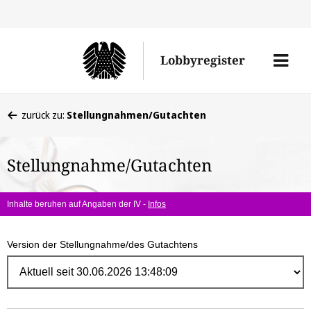
Direk
zum
Men
Lobbyregister
Inhal
öffne
Sie
zurück zu:
Stellungnahmen/Gutachten
befinden
sich
Stellungnahme/Gutachten
hier:
Inhalte beruhen auf Angaben der IV -
Infos
Version der Stellungnahme/des Gutachtens