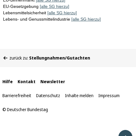
EU-Binnenmarkt
[alle SG hierzu]
EU-Gesetzgebung
[alle SG hierzu]
Lebensmittelsicherheit
[alle SG hierzu]
Lebens- und Genussmittelindustrie
[alle SG hierzu]
Sie
zurück zu:
Stellungnahmen/Gutachten
befinden
sich
hier:
Interne
Hilfe
Kontakt
Newsletter
Links
Barrierefreiheit
Datenschutz
Inhalte melden
Impressum
© Deutscher Bundestag