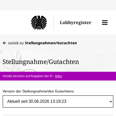
Direk
zum
Men
Lobbyregister
Inhal
öffne
Sie
zurück zu:
Stellungnahmen/Gutachten
befinden
sich
Stellungnahme/Gutachten
hier:
Inhalte beruhen auf Angaben der IV -
Infos
Version der Stellungnahme/des Gutachtens