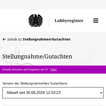
Direk
zum
Men
Lobbyregister
Inhal
öffne
Sie
zurück zu:
Stellungnahmen/Gutachten
befinden
sich
Stellungnahme/Gutachten
hier:
Inhalte beruhen auf Angaben der IV -
Infos
Version der Stellungnahme/des Gutachtens