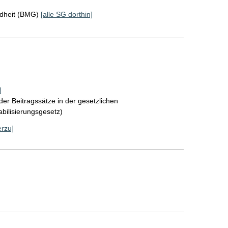
ndheit (BMG)
[alle SG dorthin]
]
der Beitragssätze in der gesetzlichen
bilisierungsgesetz)
erzu]