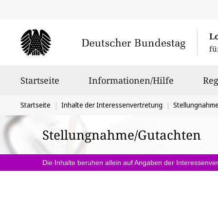
L
fü
Hauptnavigation
Startseite
Informationen/Hilfe
Reg
Sie
Startseite
Inhalte der Interessenvertretung
Stellungnahm
befinden
Stellungnahme/Gutachten
sich
hier:
Die Inhalte beruhen allein auf Angaben der Interessenver