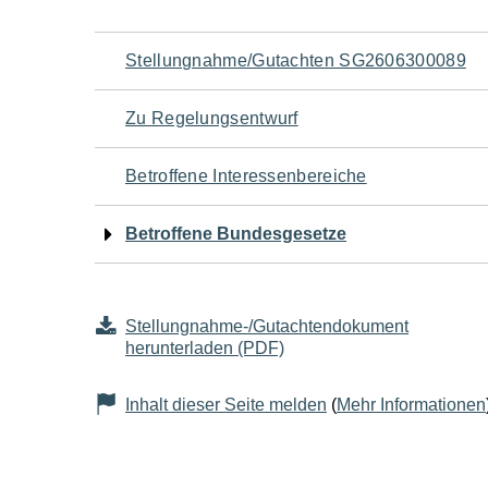
Navigation
Stellungnahme/Gutachten SG2606300089
für
Zu Regelungsentwurf
den
Betroffene Interessenbereiche
Seiteninhalt
Betroffene Bundesgesetze
Stellungnahme-/Gutachtendokument
herunterladen (PDF)
Inhalt dieser Seite melden
(
Mehr Informationen