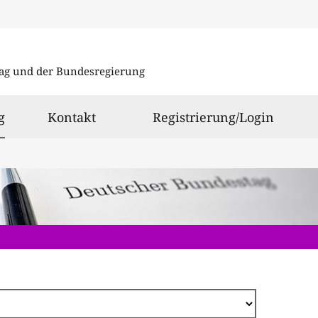
Direkt
zum
ag und der Bundesregierung
Inhalt
ausgewählt
g
Kontakt
Registrierung/Login