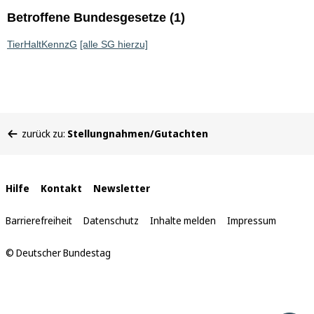
Betroffene Bundesgesetze (1)
TierHaltKennzG
[alle SG hierzu]
Sie
zurück zu:
Stellungnahmen/Gutachten
befinden
sich
hier:
Interne
Hilfe
Kontakt
Newsletter
Links
Barrierefreiheit
Datenschutz
Inhalte melden
Impressum
© Deutscher Bundestag