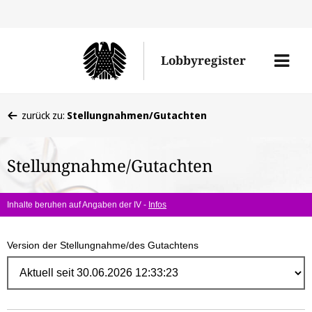
Direk
zum
Men
Lobbyregister
Inhal
öffne
Sie
zurück zu:
Stellungnahmen/Gutachten
befinden
sich
Stellungnahme/Gutachten
hier:
Inhalte beruhen auf Angaben der IV -
Infos
Version der Stellungnahme/des Gutachtens