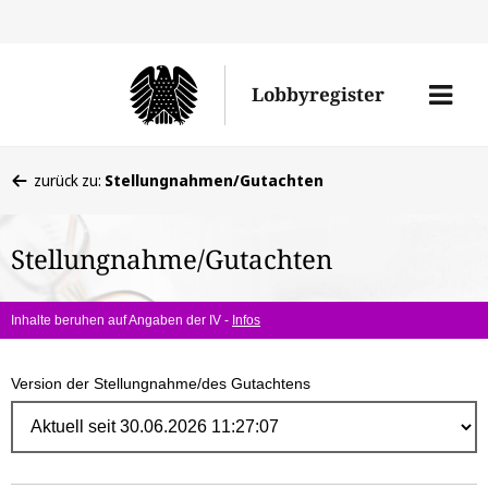
Direk
zum
Men
Lobbyregister
Inhal
öffne
Sie
zurück zu:
Stellungnahmen/Gutachten
befinden
sich
Stellungnahme/Gutachten
hier:
Inhalte beruhen auf Angaben der IV -
Infos
Version der Stellungnahme/des Gutachtens