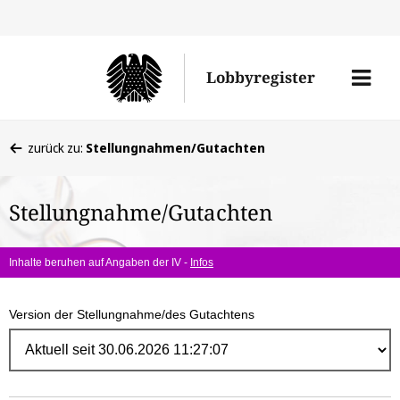
Direk
zum
Men
Lobbyregister
Inhal
öffne
Sie
zurück zu:
Stellungnahmen/Gutachten
befinden
sich
Stellungnahme/Gutachten
hier:
Inhalte beruhen auf Angaben der IV -
Infos
Version der Stellungnahme/des Gutachtens