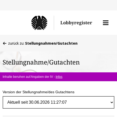
Direk
zum
Men
Lobbyregister
Inhal
öffne
Sie
zurück zu:
Stellungnahmen/Gutachten
befinden
sich
Stellungnahme/Gutachten
hier:
Inhalte beruhen auf Angaben der IV -
Infos
Version der Stellungnahme/des Gutachtens