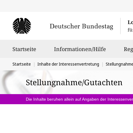
L
fü
Hauptnavigation
Startseite
Informationen/Hilfe
Reg
Sie
Startseite
Inhalte der Interessenvertretung
Stellungnahm
befinden
Stellungnahme/Gutachten
sich
hier:
Die Inhalte beruhen allein auf Angaben der Interessenver