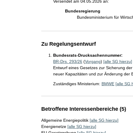
Versendet am 04.05.2026 an:
Bundesregierung
Bundesministerium für Wirts
Zu Regelungsentwurf
Bundesrats-Drucksachennummer:
BR-Drs. 293/26
(
Vorgang
)
[alle SG hierzu]
Entwurf eines Gesetzes zur Sicherung der 
neuer Kapazitäten und zur Änderung de
Zuständiges Ministerium:
BMWE
[alle SG 
Betroffene Interessenbereiche (5)
Allgemeine Energiepolitik
[alle SG hierzu]
Energienetze
[alle SG hierzu]
EU-Gesetzgebung
[alle SG hierzu]