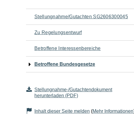
Navigation
Stellungnahme/Gutachten SG2606300045
für
Zu Regelungsentwurf
den
Betroffene Interessenbereiche
Seiteninhalt
Betroffene Bundesgesetze
Stellungnahme-/Gutachtendokument
herunterladen (PDF)
Inhalt dieser Seite melden
(
Mehr Informationen