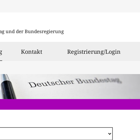
Direkt
zum
ag und der Bundesregierung
Inhalt
ausgewählt
g
Kontakt
Registrierung/Login