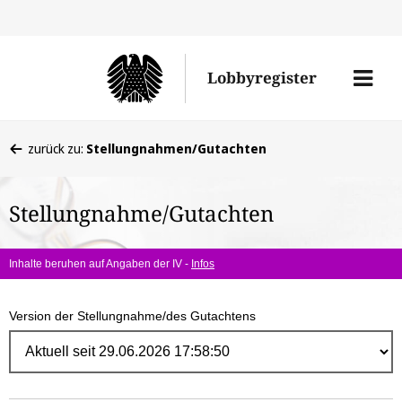
Direk
zum
Men
Lobbyregister
Inhal
öffne
Sie
zurück zu:
Stellungnahmen/Gutachten
befinden
sich
Stellungnahme/Gutachten
hier:
Inhalte beruhen auf Angaben der IV -
Infos
Version der Stellungnahme/des Gutachtens