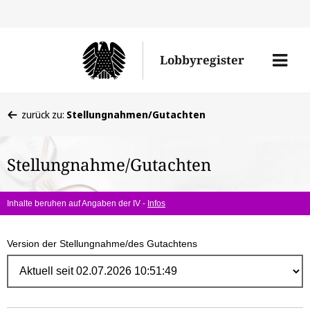
Direk
zum
Men
Lobbyregister
Inhal
öffne
Sie
zurück zu:
Stellungnahmen/Gutachten
befinden
sich
Stellungnahme/Gutachten
hier:
Inhalte beruhen auf Angaben der IV -
Infos
Version der Stellungnahme/des Gutachtens