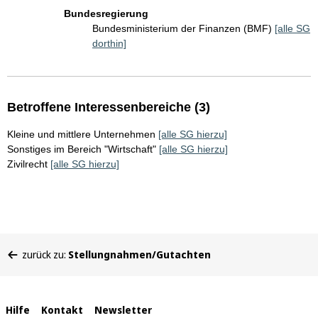
Bundesregierung
Bundesministerium der Finanzen (BMF)
[alle SG
dorthin]
Betroffene Interessenbereiche (3)
Kleine und mittlere Unternehmen
[alle SG hierzu]
Sonstiges im Bereich "Wirtschaft"
[alle SG hierzu]
Zivilrecht
[alle SG hierzu]
Sie
zurück zu:
Stellungnahmen/Gutachten
befinden
sich
hier:
Interne
Hilfe
Kontakt
Newsletter