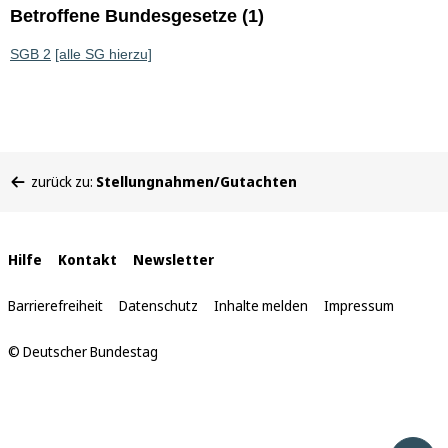
Betroffene Bundesgesetze (1)
SGB 2
[alle SG hierzu]
Sie
zurück zu:
Stellungnahmen/Gutachten
befinden
sich
hier:
Interne
Hilfe
Kontakt
Newsletter
Links
Barrierefreiheit
Datenschutz
Inhalte melden
Impressum
© Deutscher Bundestag