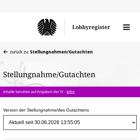
Direk
zum
Men
Lobbyregister
Inhal
öffne
Sie
zurück zu:
Stellungnahmen/Gutachten
befinden
sich
Stellungnahme/Gutachten
hier:
Inhalte beruhen auf Angaben der IV -
Infos
Version der Stellungnahme/des Gutachtens