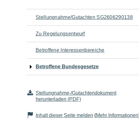
Navigation
Stellungnahme/Gutachten SG2606290138
für
Zu Regelungsentwurf
den
Betroffene Interessenbereiche
Seiteninhalt
Betroffene Bundesgesetze
Stellungnahme-/Gutachtendokument
herunterladen (PDF)
Inhalt dieser Seite melden
(
Mehr Informationen