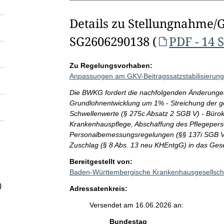
Details zu Stellungnahme/
SG2606290138 (
PDF - 14 
Zu Regelungsvorhaben:
Anpassungen am GKV-Beitragssatzstabilisierun
Die BWKG fordert die nachfolgenden Änderunge
Grundlohnentwicklung um 1% - Streichung der g
Schwellenwerte (§ 275c Absatz 2 SGB V) - Bürok
Krankenhauspflege, Abschaffung des Pflegepers
Personalbemessungsregelungen (§§ 137i SGB V ff
Zuschlag (§ 8 Abs. 13 neu KHEntgG) in das Ge
Bereitgestellt von:
Baden-Württembergische Krankenhausgesellscha
)
Adressatenkreis:
Versendet am 16.06.2026 an:
Bundestag