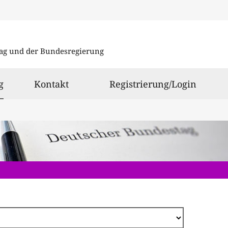
Direkt
zum
ag und der Bundesregierung
Inhalt
ausgewählt
g
Kontakt
Registrierung/Login