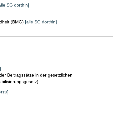
alle SG dorthin]
ndheit (BMG)
[alle SG dorthin]
]
der Beitragssätze in der gesetzlichen
bilisierungsgesetz)
erzu]