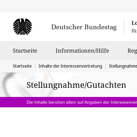
L
fü
Hauptnavigation
Startseite
Informationen/Hilfe
Reg
Sie
Startseite
Inhalte der Interessenvertretung
Stellungnahm
befinden
Stellungnahme/Gutachten
sich
hier:
Die Inhalte beruhen allein auf Angaben der Interessenver