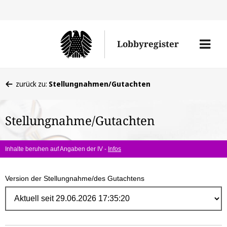
Direk
zum
Men
Lobbyregister
Inhal
öffne
Sie
zurück zu:
Stellungnahmen/Gutachten
befinden
sich
Stellungnahme/Gutachten
hier:
Inhalte beruhen auf Angaben der IV -
Infos
Version der Stellungnahme/des Gutachtens