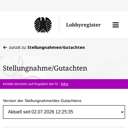
Direk
zum
Men
Lobbyregister
Inhal
öffne
Sie
zurück zu:
Stellungnahmen/Gutachten
befinden
sich
Stellungnahme/Gutachten
hier:
Inhalte beruhen auf Angaben der IV -
Infos
Version der Stellungnahme/des Gutachtens