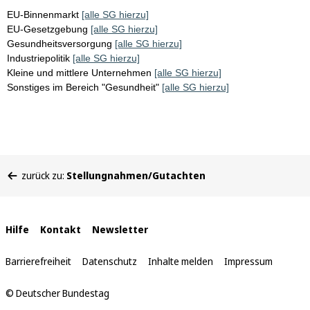
EU-Binnenmarkt
[alle SG hierzu]
EU-Gesetzgebung
[alle SG hierzu]
Gesundheitsversorgung
[alle SG hierzu]
Industriepolitik
[alle SG hierzu]
Kleine und mittlere Unternehmen
[alle SG hierzu]
Sonstiges im Bereich "Gesundheit"
[alle SG hierzu]
Sie
zurück zu:
Stellungnahmen/Gutachten
befinden
sich
hier:
Interne
Hilfe
Kontakt
Newsletter
Links
Barrierefreiheit
Datenschutz
Inhalte melden
Impressum
© Deutscher Bundestag